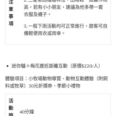
注
高，若有小小朋友，建議為他多帶一套
意
衣服及襪子。
事
項
3. 一般下雨活動均可正常進行，遊客可自
備輕便雨衣或雨傘。
迷你驢＋梅花鹿近距離互動（原價$220/人）
體驗項目：小牧場動物導覽、動物互動體驗（附飼
料或牧草）50元折價券、季節小禮物
活
動
40分鐘
時