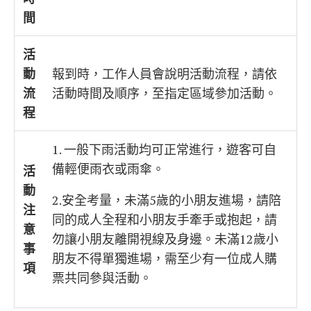
間
活
動
報到時，工作人員會說明活動流程，請依
流
活動時間及順序，至指定區域參加活動。
程
1. 一般下雨活動均可正常進行，遊客可自
備輕便雨衣或雨傘。
活
動
2.安全考量，未滿5歲的小朋友進場，請陪
注
同的成人全程和小朋友手牽手或抱起，請
意
勿讓小朋友離開視線及身邊。未滿12歲小
事
朋友不得單獨進場，需至少有一位成人購
項
票共同參與活動。