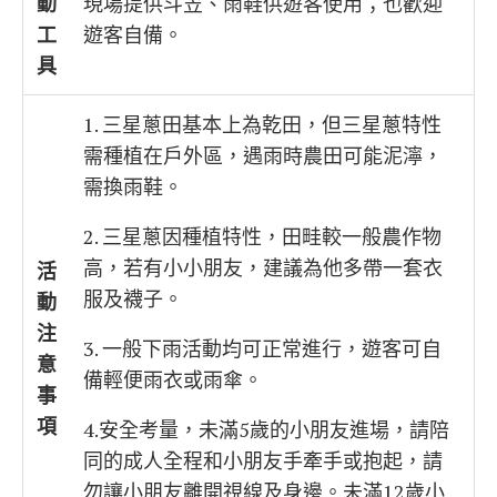
動
現場提供斗笠、雨鞋供遊客使用；也歡迎
工
遊客自備。
具
1. 三星蔥田基本上為乾田，但三星蔥特性
需種植在戶外區，遇雨時農田可能泥濘，
需換雨鞋。
2. 三星蔥因種植特性，田畦較一般農作物
高，若有小小朋友，建議為他多帶一套衣
活
服及襪子。
動
注
3. 一般下雨活動均可正常進行，遊客可自
意
備輕便雨衣或雨傘。
事
項
4.安全考量，未滿5歲的小朋友進場，請陪
同的成人全程和小朋友手牽手或抱起，請
勿讓小朋友離開視線及身邊。未滿12歲小