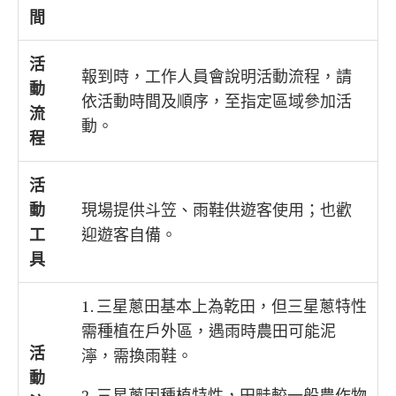
間
活
報到時，工作人員會說明活動流程，請
動
依活動時間及順序，至指定區域參加活
流
動。
程
活
動
現場提供斗笠、雨鞋供遊客使用；也歡
工
迎遊客自備。
具
1. 三星蔥田基本上為乾田，但三星蔥特性
需種植在戶外區，遇雨時農田可能泥
活
濘，需換雨鞋。
動
2. 三星蔥因種植特性，田畦較一般農作物