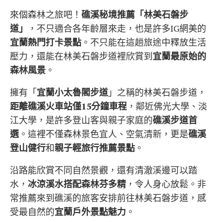
來個森林之旅吧！
礁溪秘境推薦「林美石磐步
道」
，不只適合各年齡層來走，也是許多IG網美的
宜蘭熱門打卡景點
。不只能在這趟旅途中釋放生活
壓力，還能在林美石磐步道裡欣賞到
宜蘭最原始的
森林風景
。
擁有「
宜蘭小太魯閣步道
」之稱的林美石磐步道，
距離礁溪火車站僅15分鐘車程
，鄰近佛光大學、淡
江大學，是許多登山客與親子家庭的
礁溪步道首
選
。這裡不僅森林景色宜人、空氣清新，更是
礁溪
登山健行
和
親子輕旅行推薦景點
。
沿路能欣賞不同自然景觀，還有清澈溪邊可以踏
水，
冰涼溪水搭配森林芬多精
，令人身心放鬆。非
常推薦來到礁溪的旅客安排前往林美石磐步道，感
受最自然的
宜蘭戶外景點魅力
。