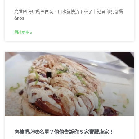
光看四海居的黑白切，口水就快流下來了｜記者邱明瑜攝
&nbs
閱讀更多 »
肉桂捲必吃名單？偷偷告訴你 5 家寶藏店家！