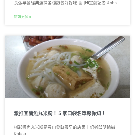
長弘早餐經典選擇各種煎包好好吃 圖 |Hi宜蘭記者 &nbs
閱讀更多 »
激推宜蘭魚丸米粉！ 5 家口袋名單報你知！
楊彩卿魚丸米粉是員山發跡最早的店家｜記者邱明瑜攝
&nbsp