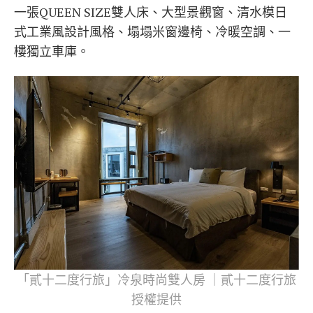
一張QUEEN SIZE雙人床、大型景觀窗、清水模日
式工業風設計風格、塌塌米窗邊椅、冷暖空調、一
樓獨立車庫。
「貳十二度行旅」冷泉時尚雙人房 ｜貳十二度行旅
授權提供