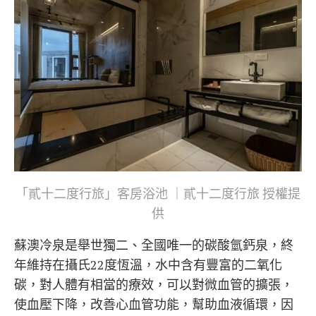
「貳十二度行旅」客房浴池 ｜貳十二度行旅 授權提
供
蘇澳冷泉是舉世獨二、全國唯一的碳酸氫鈣泉，終
年維持在攝氏22度恆溫，水中含有豐富的二氧化
碳，對人體有相當的療效，可以對微血管的擴張，
使血壓下降，改善心血管功能，幫助血液循環，因