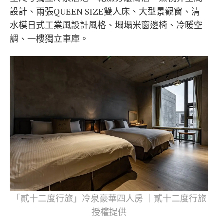
設計、兩張QUEEN SIZE雙人床、大型景觀窗、清
水模日式工業風設計風格、塌塌米窗邊椅、冷暖空
調、一樓獨立車庫。
「貳十二度行旅」冷泉豪華四人房 ｜貳十二度行旅
授權提供