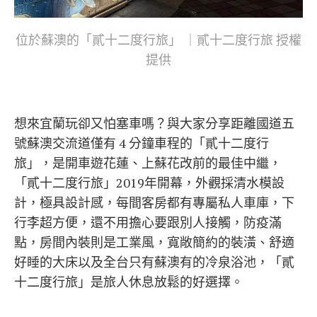
位於蘇澳的「貳十二度行旅」 ｜貳十二度行旅 授權
提供
想來宜蘭玩卻又怕塞車嗎
？
與大家分享距離國道五
號蘇澳交流道僅有 4 分鐘車程的
「
貳十二度行
旅
」
，是開車遊花蓮、上蘇花改前的最佳中繼，
「
貳十二度行旅
」
2019年開幕，外觀採清水模設
計，極具設計感，每間客房都有專屬私人車庫，下
行李超方便，還不用擔心要跟別人接觸，防疫滿
點，房間內裝則是工業風，寬敞簡約的裝潢、舒適
好睡的大床以及全台只有蘇澳有的冷泉浴池，
「
貳
十二度行旅
」
是旅人休息放鬆的好選擇。