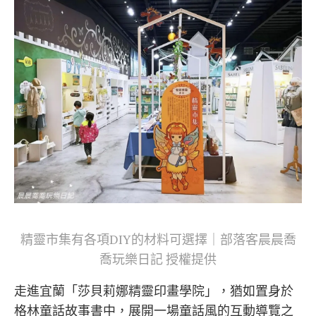
精靈市集有各項DIY的材料可選擇｜部落客晨晨喬
喬玩樂日記 授權提供
走進宜蘭「莎貝莉娜精靈印畫學院」，猶如置身於
格林童話故事書中，展開一場童話風的互動導覽之