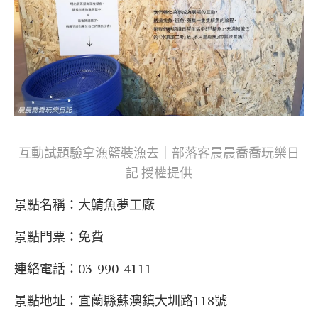
互動試題驗拿漁籃裝漁去｜部落客晨晨喬喬玩樂日
記 授權提供
景點名稱：
大鯖魚夢工廠
景點門票：免費
連絡電話：03-990-4111
景點地址：宜蘭縣蘇澳鎮大圳路118號