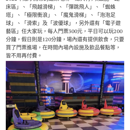
床區
」
、
「
飛越滑梯
」
、
「
彈跳飛人
」
、
「
蜘蛛
塔
」
、
「
極限衝浪
」
、
「
魔鬼滑梯
」
、
「
泡泡足
球
」
、
「
滑索
」及「
波優球
」，另外還有「電子遊
藝區」任大家玩，每人門票300元，平日可以玩200
分鐘，假日則是120分鐘，場內還有提供飲食，只要
買了門票進場，在時間內場內設施及飲品餐點等，
皆不用再付費。