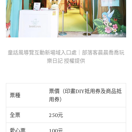
童話風導覽互動新場域入口處｜部落客晨晨喬喬玩
樂日記 授權提供
票價（印畫DIY抵用券及商品抵
票種
用券）
全票
250元
愛心票
100元