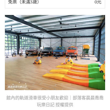
免票（未滿3歲）
0元
館內的軌道滑車很受小朋友歡迎｜部落客晨晨喬喬
玩樂日記 授權提供