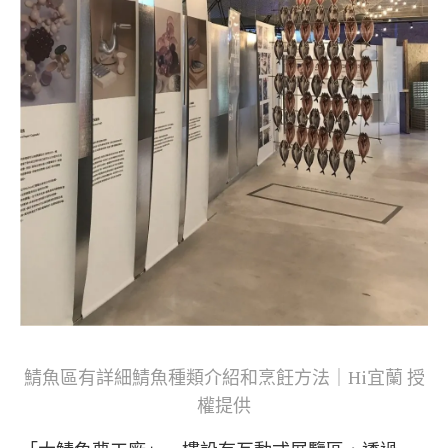
鯖魚區有詳細鯖魚種類介紹和烹飪方法｜Hi宜蘭 授
權提供