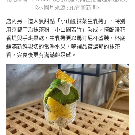
吃<圖片來源 : Hi宜蘭新聞>
店內另一道人氣甜點「小山圓抹茶生乳捲」，特別
用京都宇治抹茶粉「小山園若竹」製成，搭配澄花
香堤與手烘果乾，生乳捲更以馬汀尼杯盛裝，杯底
鋪滿新鮮現切的當季水果，嘴裡品嘗濃郁的抹茶
香，完食後更有滿滿飽足感。