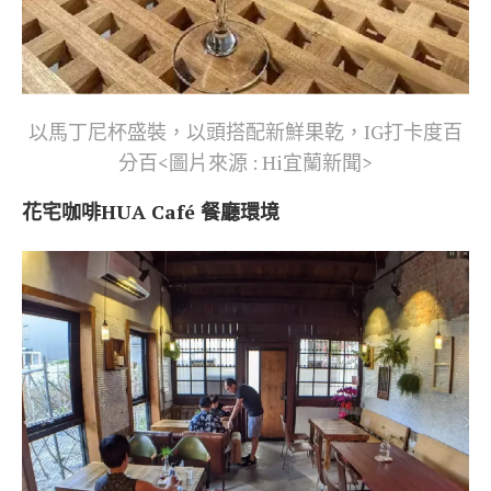
以馬丁尼杯盛裝，以頭搭配新鮮果乾，IG打卡度百
分百<圖片來源 : Hi宜蘭新聞>
花宅咖啡HUA Café 餐廳環境