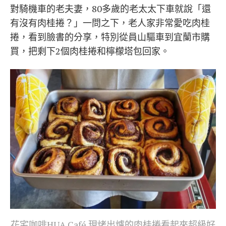
對騎機車的老夫妻，80多歲的老太太下車就說「還
有沒有肉桂捲？」一問之下，老人家非常愛吃肉桂
捲，看到臉書的分享，特別從員山驅車到宜蘭市購
買，把剩下2個肉桂捲和檸檬塔包回家。
花宅咖啡HUA Café 現烤出爐的肉桂捲看起來超級好