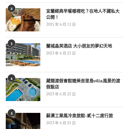
2
宜蘭經典早餐哪裡吃？在地人不藏私大
公開！
2025 年 6 月 12 日
3
蘭城晶英酒店 大小朋友的夢幻天地
2023 年 6 月 25 日
4
藏闊渡假會館媲美峇里島villa風景的渡
假飯店
2023 年 6 月 25 日
5
蘇澳工業風冷泉旅館-貳十二度行旅
2023 年 6 月 25 日