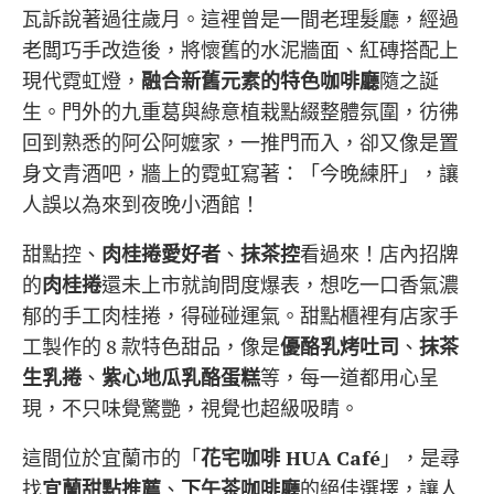
瓦訴說著過往歲月。這裡曾是一間老理髮廳，經過
老闆巧手改造後，將懷舊的水泥牆面、紅磚搭配上
現代霓虹燈，
融合新舊元素的特色咖啡廳
隨之誕
生。門外的九重葛與綠意植栽點綴整體氛圍，彷彿
回到熟悉的阿公阿嬤家，一推門而入，卻又像是置
身文青酒吧，牆上的霓虹寫著：「今晚練肝」，讓
人誤以為來到夜晚小酒館！
甜點控、
肉桂捲愛好者
、
抹茶控
看過來！店內招牌
的
肉桂捲
還未上市就詢問度爆表，想吃一口香氣濃
郁的手工肉桂捲，得碰碰運氣。甜點櫃裡有店家手
工製作的 8 款特色甜品，像是
優酪乳烤吐司
、
抹茶
生乳捲
、
紫心地瓜乳酪蛋糕
等，每一道都用心呈
現，不只味覺驚艷，視覺也超級吸睛。
這間位於宜蘭市的「
花宅咖啡 HUA Café
」，是尋
找
宜蘭甜點推薦
、
下午茶咖啡廳
的絕佳選擇，讓人