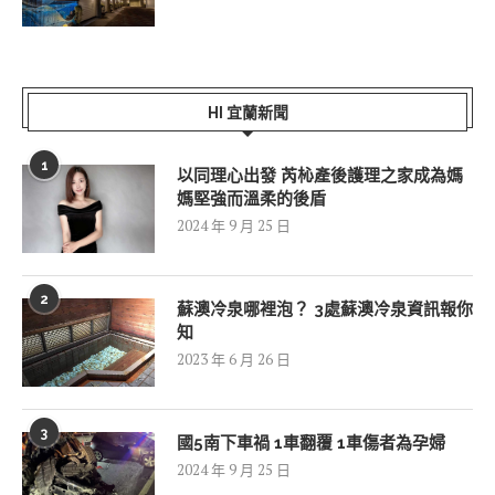
HI 宜蘭新聞
1
以同理心出發 芮杺產後護理之家成為媽
媽堅強而溫柔的後盾
2024 年 9 月 25 日
2
蘇澳冷泉哪裡泡？ 3處蘇澳冷泉資訊報你
知
2023 年 6 月 26 日
3
國5南下車禍 1車翻覆 1車傷者為孕婦
2024 年 9 月 25 日