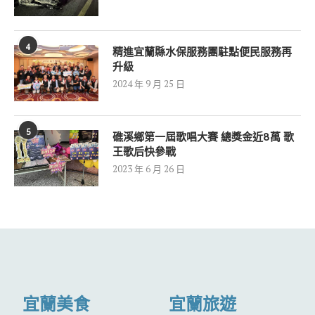
4
精進宜蘭縣水保服務團駐點便民服務再
升級
2024 年 9 月 25 日
5
礁溪鄉第一屆歌唱大賽 總獎金近8萬 歌
王歌后快參戰
2023 年 6 月 26 日
宜蘭美食
宜蘭旅遊