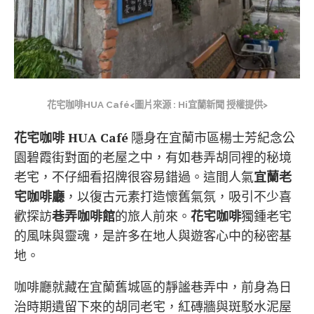
花宅咖啡HUA Café<圖片來源 : Hi宜蘭新聞 授權提供>
花宅咖啡 HUA Café
隱身在宜蘭市區楊士芳紀念公
園碧霞街對面的老屋之中，有如巷弄胡同裡的秘境
老宅，不仔細看招牌很容易錯過。這間人氣
宜蘭老
宅咖啡廳
，以復古元素打造懷舊氣氛，吸引不少喜
歡探訪
巷弄咖啡館
的旅人前來。
花宅咖啡
獨鍾老宅
的風味與靈魂，是許多在地人與遊客心中的秘密基
地。
咖啡廳就藏在宜蘭舊城區的靜謐巷弄中，前身為日
治時期遺留下來的胡同老宅，紅磚牆與斑駁水泥屋