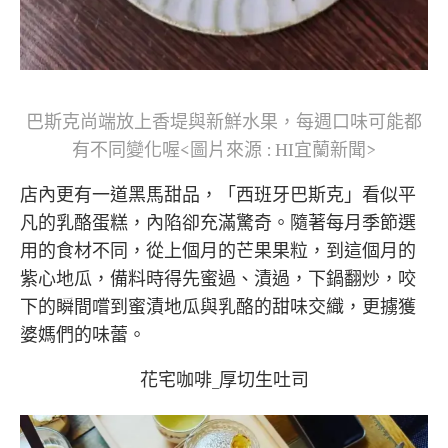
巴斯克尚端放上香堤與新鮮水果，每週口味可能都
有不同變化喔<圖片來源 : HI宜蘭新聞>
店內更有一道黑馬甜品，「西班牙巴斯克」看似平
凡的乳酪蛋糕，內陷卻充滿驚奇。隨著每月季節選
用的食材不同，從上個月的芒果果粒，到這個月的
紫心地瓜，備料時得先蜜過、漬過，下鍋翻炒，咬
下的瞬間嚐到蜜漬地瓜與乳酪的甜味交織，更擄獲
婆媽們的味蕾。
花宅咖啡_厚切生吐司