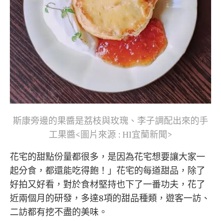
斯康旁邊的果醬是荔枝與玫瑰、李子調配出來的手
工果醬<圖片來源 : HI宜蘭新聞>
花宅的甜點份量都很多，是因為花宅想要讓大家一
起分食，都還能吃得飽！」花宅的每道甜品，除了
好拍又好看，對於食材堅持也下了一番功夫，花了
近兩個月的研發，多達8項的甜品種類，遊客一訪、
二訪都有挖不盡的美味。