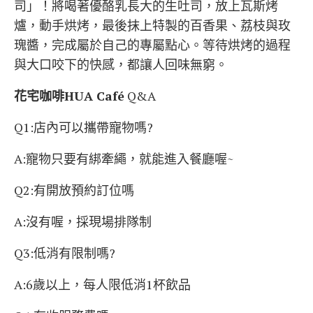
司」！將喝著優酪乳長大的生吐司，放上瓦斯烤
爐，動手烘烤，最後抹上特製的百香果、荔枝與玫
瑰醬，完成屬於自己的專屬點心。等待烘烤的過程
與大口咬下的快感，都讓人回味無窮。
花宅咖啡HUA Café
Q&A
Q1:店內可以攜帶寵物嗎?
A:寵物只要有綁牽繩，就能進入餐廳喔~
Q2:有開放預約訂位嗎
A:沒有喔，採現場排隊制
Q3:低消有限制嗎?
A:6歲以上，每人限低消1杯飲品