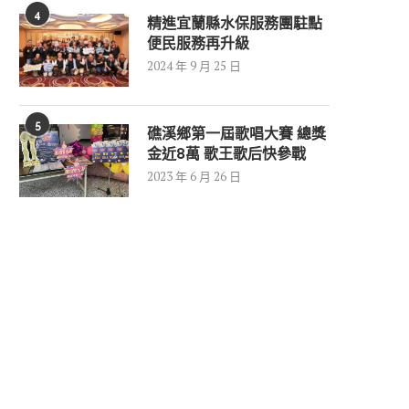
4
精進宜蘭縣水保服務團駐點
便民服務再升級
2024 年 9 月 25 日
5
礁溪鄉第一屆歌唱大賽 總獎
金近8萬 歌王歌后快參戰
2023 年 6 月 26 日