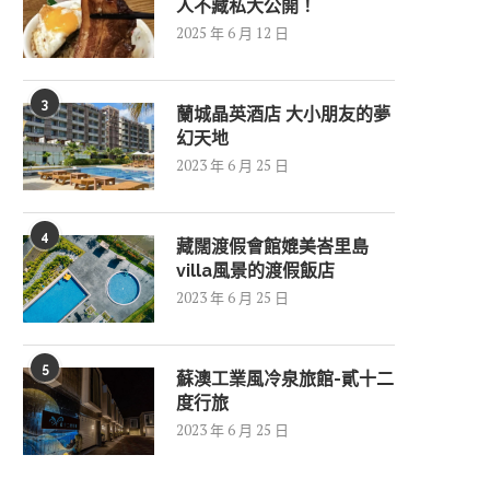
人不藏私大公開！
2025 年 6 月 12 日
3
蘭城晶英酒店 大小朋友的夢
幻天地
2023 年 6 月 25 日
4
藏闊渡假會館媲美峇里島
villa風景的渡假飯店
2023 年 6 月 25 日
5
蘇澳工業風冷泉旅館-貳十二
度行旅
2023 年 6 月 25 日