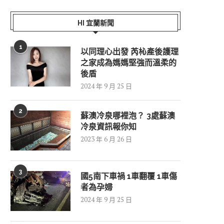
HI 宜蘭新聞
1
以同理心出發 芮杺產後護理
之家成為媽媽堅強而溫柔的
後盾
2024 年 9 月 25 日
2
蘇澳冷泉哪裡泡？ 3處蘇澳
冷泉資訊報你知
2023 年 6 月 26 日
3
國5南下車禍 1車翻覆 1車傷
者為孕婦
2024 年 9 月 25 日