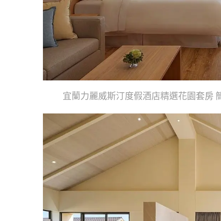
宜蘭力麗威斯汀度假酒店精選花園套房 簡單不失優