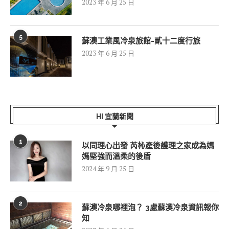
2023 年 6 月 25 日
5
蘇澳工業風冷泉旅館-貳十二度行旅
2023 年 6 月 25 日
HI 宜蘭新聞
1
以同理心出發 芮杺產後護理之家成為媽
媽堅強而溫柔的後盾
2024 年 9 月 25 日
2
蘇澳冷泉哪裡泡？ 3處蘇澳冷泉資訊報你
知