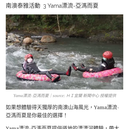
南澳泰雅活動 3 Yama漂流-亞溤而夏
Yama漂流-亞溤而夏｜source: ＨＩ宜蘭 新聞中心 授權提供
如果想體驗得天獨厚的南澳山海風光，Yama漂流-
亞溤而夏是你最佳的選擇！
Yama漂流-亞溤而夏提供道地的漂漂河體驗，帶大