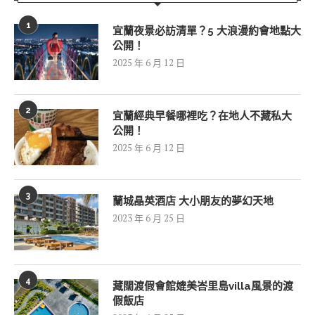
1
宜蘭夜景必訪清單？5 大浪漫約會地點大
公開！
2025 年 6 月 12 日
2
宜蘭經典早餐哪裡吃？在地人不藏私大
公開！
2025 年 6 月 12 日
3
蘭城晶英酒店 大小朋友的夢幻天地
2023 年 6 月 25 日
4
藏闊渡假會館媲美峇里島villa風景的渡
假飯店