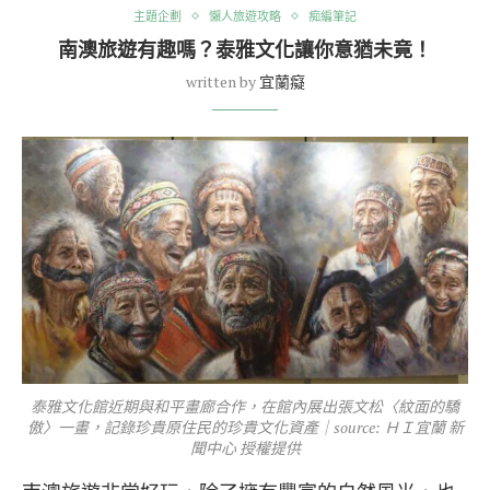
主題企劃
懶人旅遊攻略
痴編筆記
南澳旅遊有趣嗎？泰雅文化讓你意猶未竟！
written by
宜蘭癡
泰雅文化館近期與和平畫廊合作，在館內展出張文松〈紋面的驕
傲〉一畫，記錄珍貴原住民的珍貴文化資產｜source: ＨＩ宜蘭 新
聞中心 授權提供