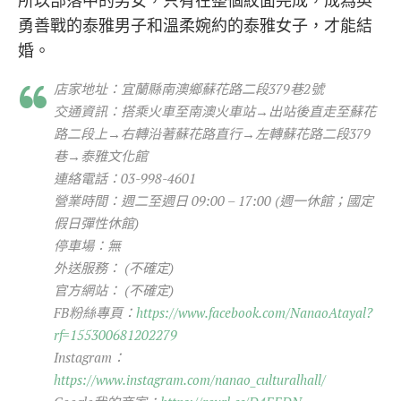
勇善戰的泰雅男子和溫柔婉約的泰雅女子，才能結
婚。
店家地址：宜蘭縣南澳鄉蘇花路二段379巷2號
交通資訊：搭乘火車至南澳火車站→出站後直走至蘇花
路二段上→右轉沿著蘇花路直行→左轉蘇花路二段379
巷→泰雅文化館
連絡電話：03-998-4601
營業時間：週二至週日 09:00 – 17:00 (週一休館；國定
假日彈性休館)
停車場：無
外送服務： (不確定)
官方網站： (不確定)
FB粉絲專頁：
https://www.facebook.com/NanaoAtayal?
rf=155300681202279
Instagram：
https://www.instagram.com/nanao_culturalhall/