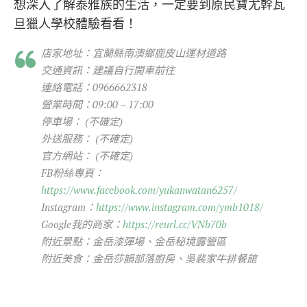
想深入了解泰雅族的生活，一定要到原民寶尤幹瓦
旦獵人學校體驗看看！
店家地址：宜蘭縣南澳鄉鹿皮山運材道路
交通資訊：建議自行開車前往
連絡電話：0966662318
營業時間：09:00 – 17:00
停車場： (不確定)
外送服務： (不確定)
官方網站： (不確定)
FB粉絲專頁：
https://www.facebook.com/yukanwatan6257/
Instagram：
https://www.instagram.com/ymb1018/
Google我的商家：
https://reurl.cc/VNb70b
附近景點：金岳漆彈場、金岳秘境露營區
附近美食：金岳莎韻部落廚房、吳裴家牛排餐館