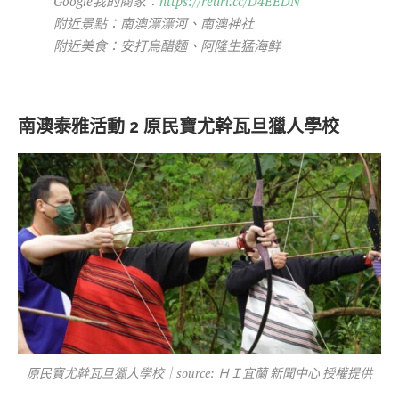
Google我的商家：
https://reurl.cc/D4EEDN
附近景點：南澳漂漂河、南澳神社
附近美食：安打烏醋麵、阿隆生猛海鲜
南澳泰雅活動 2 原民寶尤幹瓦旦獵人學校
原民寶尤幹瓦旦獵人學校｜source: ＨＩ宜蘭 新聞中心 授權提供