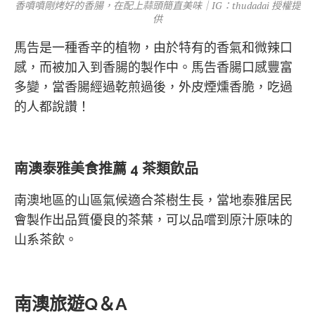
香噴噴剛烤好的香腸，在配上蒜頭簡直美味｜IG：thudadai 授權提
供
馬告是一種香辛的植物，由於特有的香氣和微辣口
感，而被加入到香腸的製作中。馬告香腸口感豐富
多變，當香腸經過乾煎過後，外皮煙燻香脆，吃過
的人都說讚！
南澳泰雅美食推薦 4 茶類飲品
南澳地區的山區氣候適合茶樹生長，當地泰雅居民
會製作出品質優良的茶葉，可以品嚐到原汁原味的
山系茶飲。
南澳旅遊Q＆A