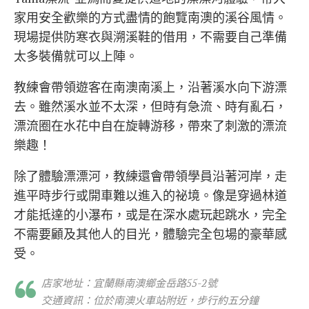
家用安全歡樂的方式盡情的飽覽南澳的溪谷風情。
現場提供防寒衣與溯溪鞋的借用，不需要自己準備
太多裝備就可以上陣。
教練會帶領遊客在南澳南溪上，沿著溪水向下游漂
去。雖然溪水並不太深，但時有急流、時有亂石，
漂流圈在水花中自在旋轉游移，帶來了刺激的漂流
樂趣！
除了體驗漂漂河，教練還會帶領學員沿著河岸，走
進平時步行或開車難以進入的祕境。像是穿過林道
才能抵達的小瀑布，或是在深水處玩起跳水，完全
不需要顧及其他人的目光，體驗完全包場的豪華感
受。
店家地址：宜蘭縣南澳鄉金岳路55-2號
交通資訊：位於南澳火車站附近，步行約五分鐘