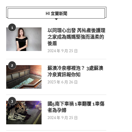
HI 宜蘭新聞
1
以同理心出發 芮杺產後護理
之家成為媽媽堅強而溫柔的
後盾
2024 年 9 月 25 日
2
蘇澳冷泉哪裡泡？ 3處蘇澳
冷泉資訊報你知
2023 年 6 月 26 日
3
國5南下車禍 1車翻覆 1車傷
者為孕婦
2024 年 9 月 25 日