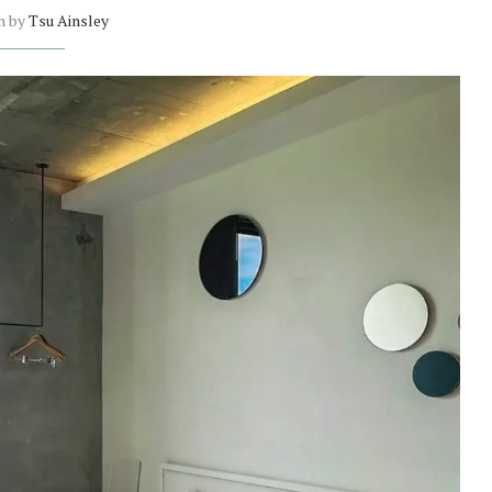
n by
Tsu Ainsley