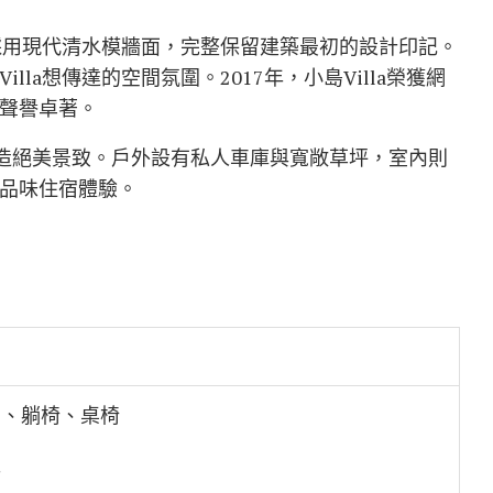
觀採用現代清水模牆面，完整保留建築最初的設計印記。
la想傳達的空間氛圍。2017年，小島Villa榮獲網
聲譽卓著。
營造絕美景致。戶外設有私人車庫與寬敞草坪，室內則
品味住宿體驗。
台、躺椅、桌椅
缸