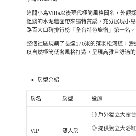
這間小島Villa以後現代極簡風格聞名，外
粗獷的水泥牆面帶來獨特質感，充分展現小島Vil
路百大口碑排行榜「全台特色旅宿」第一名，
整個社區規劃了長達170米的落羽松河道，
以自然極簡低奢風格打造，呈現高雅且舒適的
房型介紹
房名
房型
設施
◎ 戶外獨立大露
◎ 提供獨立大浴
VIP
雙人房