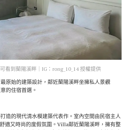
看到蘭陽溪畔｜IG：rong_10_14 授權提供
保留最原始的建築設計，鄰近蘭陽溪畔坐擁私人景觀
愜意的住宿首選。
築師打造的現代清水模建築代表作。室內空間由民宿主人
適又時尚的度假氛圍。Villa鄰近蘭陽溪畔，擁有整