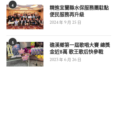
4
精進宜蘭縣水保服務團駐點
便民服務再升級
2024 年 9 月 25 日
5
礁溪鄉第一屆歌唱大賽 總獎
金近8萬 歌王歌后快參戰
2023 年 6 月 26 日