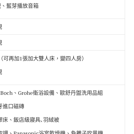
視、藍芽播放音箱
視
視
床（可再加1張加大雙人床，變四人房）
視
y&Boch、Grohe衛浴設備、歐舒丹盥洗用品組
牙進口磁磚
膠床、飯店級寢具､羽絨被
、Panasonic浴室乾燥機、負離子吹風機