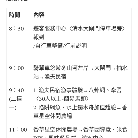
時間
內容
8：30
遊客服務中心〈清水大閘門停車場旁〉
報到
/自行車整備/行前說明
9：00
騎單車悠遊冬山河左岸→大閘門→抽水
站→漁夫民宿
9：40
1. 漁夫民宿漁事體驗→八卦網、牽罟
(二擇
〈30人以上-簡易馬頭〉
一)
2. 陷阱網魚、水上獨木舟加值體驗→香
草星空休閒農場
11：00
香草星空休閒農場→香草園導覽、米食
DIY、風味餐品嚐→遊客中心