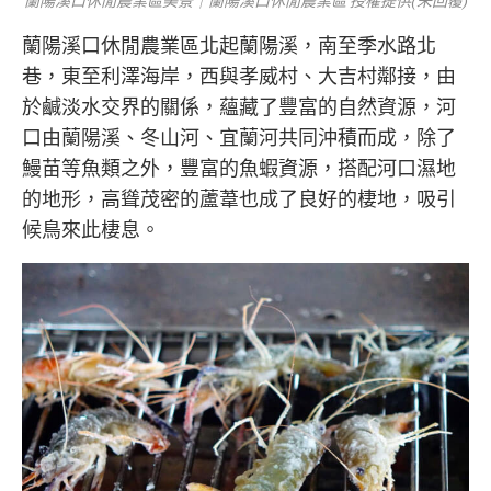
蘭陽溪口休閒農業區美景｜蘭陽溪口休閒農業區 授權提供(未回覆)
蘭陽溪口休閒農業區北起蘭陽溪，南至季水路北
巷，東至利澤海岸，西與孝威村、大吉村鄰接，由
於鹹淡水交界的關係，蘊藏了豐富的自然資源，河
口由蘭陽溪、冬山河、宜蘭河共同沖積而成，除了
鰻苗等魚類之外，豐富的魚蝦資源，搭配河口濕地
的地形，高聳茂密的蘆葦也成了良好的棲地，吸引
候鳥來此棲息。