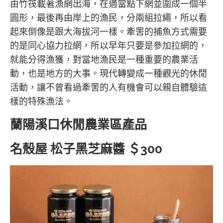
由竹筏載著漁網出海，在適當點下網並圍成一個半
圓形，最後再由岸上的漁民，分兩組拉繩，所以看
起來倒像是跟大海拔河一樣。牽罟的捕魚方式需要
的是同心協力拉網，所以早年只要是參加拉網的，
就能分得漁獲，對當地漁民是一種重要的農業活
動，也是地方的大事。現代轉變成一種觀光的休閒
活動，讓不曾看過牽罟的人有機會可以親自體驗這
樣的特殊漁法。
蘭陽溪口休閒農業區產品
名殼屋 松子黑芝麻醬 ＄300