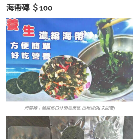
海帶磚 ＄100
海帶磚｜蘭陽溪口休閒農業區 授權提供(未回覆)