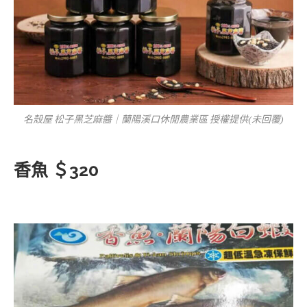
名殼屋 松子黑芝麻醬｜蘭陽溪口休閒農業區 授權提供(未回覆)
香魚 ＄320