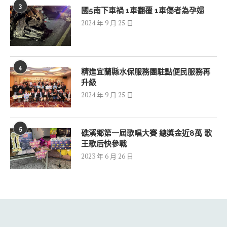
3
國5南下車禍 1車翻覆 1車傷者為孕婦
2024 年 9 月 25 日
4
精進宜蘭縣水保服務團駐點便民服務再
升級
2024 年 9 月 25 日
5
礁溪鄉第一屆歌唱大賽 總獎金近8萬 歌
王歌后快參戰
2023 年 6 月 26 日