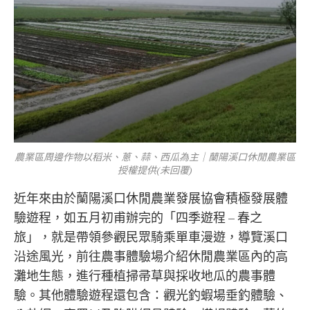
農業區周邊作物以稻米、蔥、蒜、西瓜為主｜蘭陽溪口休閒農業區
授權提供(未回覆)
近年來由於蘭陽溪口休閒農業發展協會積極發展體
驗遊程，如五月初甫辦完的「四季遊程 – 春之
旅」，就是帶領參觀民眾騎乘單車漫遊，導覽溪口
沿途風光，前往農事體驗場介紹休閒農業區內的高
灘地生態，進行種植掃帚草與採收地瓜的農事體
驗。其他體驗遊程還包含：觀光釣蝦場垂釣體驗、