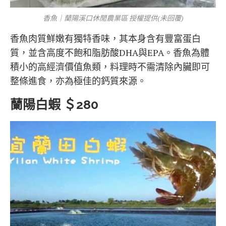
香魚｜蘭陽溪口休閒農業區 授權提供(未回覆)
香魚肉質鮮嫩有獨特香味，其本身含有豐富蛋白
質，並含高度不飽和脂肪酸DHA與EPA。香魚為體
積小的高經濟價值魚類，料理時不需清除內臟即可
整條進食，亦為極佳的鈣質來源。
蘭陽白蝦 ＄280