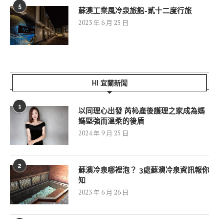
5
蘇澳工業風冷泉旅館-貳十二度行旅
2023 年 6 月 25 日
HI 宜蘭新聞
1
以同理心出發 芮杺產後護理之家成為媽
媽堅強而溫柔的後盾
2024 年 9 月 25 日
2
蘇澳冷泉哪裡泡？ 3處蘇澳冷泉資訊報你
知
2023 年 6 月 26 日