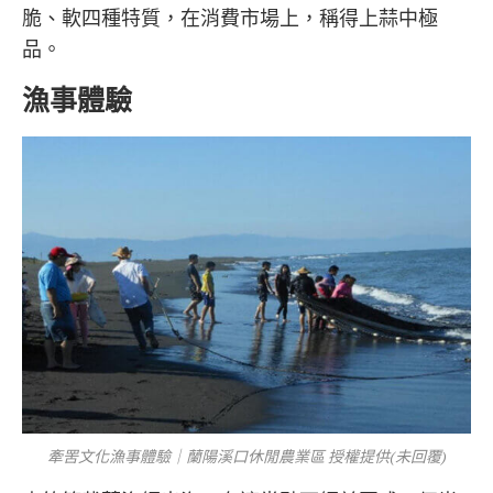
脆、軟四種特質，在消費市場上，稱得上蒜中極
品。
漁事體驗
牽罟文化漁事體驗｜蘭陽溪口休閒農業區 授權提供(未回覆)