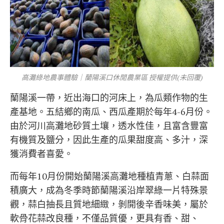
高灘綠地農事體驗｜蘭陽溪口休閒農業區 授權提供(未回覆)
蘭陽溪一帶，近出海口的河床上，為瓜類作物的生
產基地。五結鄉的南瓜、西瓜產期於每年4-6月份。
由於河川高灘地砂質土壤，透水性佳，且富含豐富
有機質及鹽分，因此生產的瓜果甜度高、多汁，深
獲消費者喜愛。
而每年10月份開始蘭陽溪高灘地種植青蔥、白蒜面
積廣大，成為冬季時節蘭陽溪沿岸翠綠一片特殊景
觀，蒜白抽長且質地細緻，剝開後辛香味美，屬於
軟骨花蒜改良種，不僅品質優，更具有香、甜、