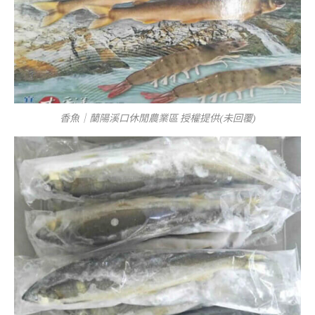
香魚｜蘭陽溪口休閒農業區 授權提供(未回覆)