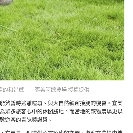
種的和諧感 ｜張美阿嬤農場
授權提供
能夠暫時逃離喧囂、與大自然親密接觸的機會。宜蘭
為眾多旅客心中的休閒勝地。而當地的寵物農場更以
數遊客的青睞與讚譽。
，它更是一個提供心靈療癒的空間。遊客在農場中能