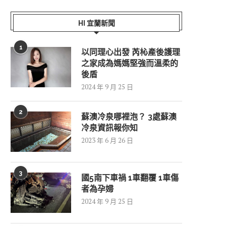
HI 宜蘭新聞
1
以同理心出發 芮杺產後護理
之家成為媽媽堅強而溫柔的
後盾
2024 年 9 月 25 日
2
蘇澳冷泉哪裡泡？ 3處蘇澳
冷泉資訊報你知
2023 年 6 月 26 日
3
國5南下車禍 1車翻覆 1車傷
者為孕婦
2024 年 9 月 25 日