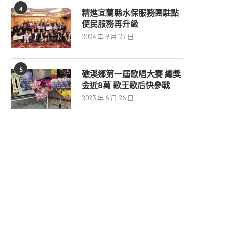
4
精進宜蘭縣水保服務團駐點
便民服務再升級
2024 年 9 月 25 日
5
礁溪鄉第一屆歌唱大賽 總獎
金近8萬 歌王歌后快參戰
2023 年 6 月 26 日