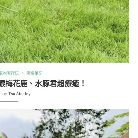
寵物哪裡玩
痴編筆記
餵梅花鹿、水豚君超療癒！
n by
Tsu Ainsley