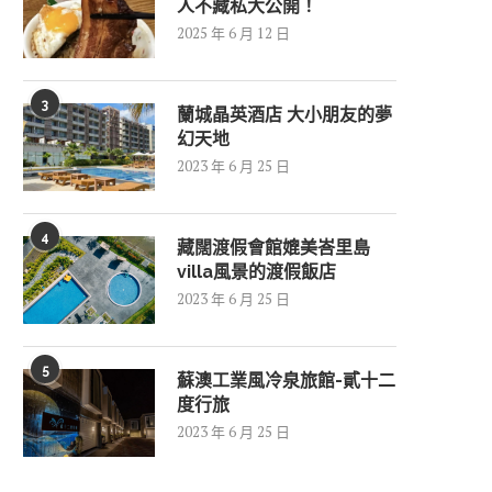
人不藏私大公開！
2025 年 6 月 12 日
3
蘭城晶英酒店 大小朋友的夢
幻天地
2023 年 6 月 25 日
4
藏闊渡假會館媲美峇里島
villa風景的渡假飯店
2023 年 6 月 25 日
5
蘇澳工業風冷泉旅館-貳十二
度行旅
2023 年 6 月 25 日